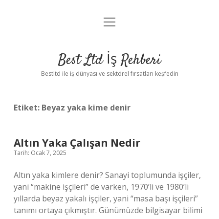
menüyü
Anasayfa
aç
Gizlilik Politikası
Best Ltd İş Rehberi
Yasal Uyarı
Bestltd ile iş dünyası ve sektörel fırsatları keşfedin
Hakkımızda
Etiket:
Beyaz yaka kime denir
Altın Yaka Çalışan Nedir
Tarih: Ocak 7, 2025
Altın yaka kimlere denir? Sanayi toplumunda işçiler,
yani “makine işçileri” de varken, 1970’li ve 1980’li
yıllarda beyaz yakalı işçiler, yani “masa başı işçileri”
tanımı ortaya çıkmıştır. Günümüzde bilgisayar bilimi