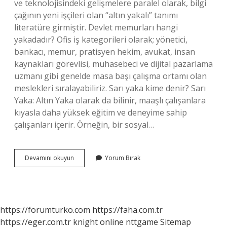
ve teknolojisindeki gelişmelere paralel olarak, bilgi
çağının yeni işçileri olan “altın yakalı” tanımı
literatüre girmiştir. Devlet memurları hangi
yakadadır? Ofis iş kategorileri olarak; yönetici,
bankacı, memur, pratisyen hekim, avukat, insan
kaynakları görevlisi, muhasebeci ve dijital pazarlama
uzmanı gibi genelde masa başı çalışma ortamı olan
meslekleri sıralayabiliriz. Sarı yaka kime denir? Sarı
Yaka: Altın Yaka olarak da bilinir, maaşlı çalışanlara
kıyasla daha yüksek eğitim ve deneyime sahip
çalışanları içerir. Örneğin, bir sosyal…
Altın
Devamını okuyun
Yorum Bırak
Yaka
Çalışan
Nedir
https://forumturko.com
https://faha.com.tr
https://eger.com.tr
knight online
nttgame
Sitemap