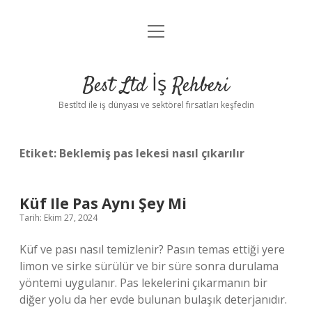
menüyü
Anasayfa
aç
Gizlilik Politikası
Best Ltd İş Rehberi
Yasal Uyarı
Bestltd ile iş dünyası ve sektörel fırsatları keşfedin
Hakkımızda
Etiket:
Beklemiş pas lekesi nasıl çıkarılır
Küf Ile Pas Aynı Şey Mi
Tarih: Ekim 27, 2024
Küf ve pası nasıl temizlenir? Pasın temas ettiği yere
limon ve sirke sürülür ve bir süre sonra durulama
yöntemi uygulanır. Pas lekelerini çıkarmanın bir
diğer yolu da her evde bulunan bulaşık deterjanıdır.