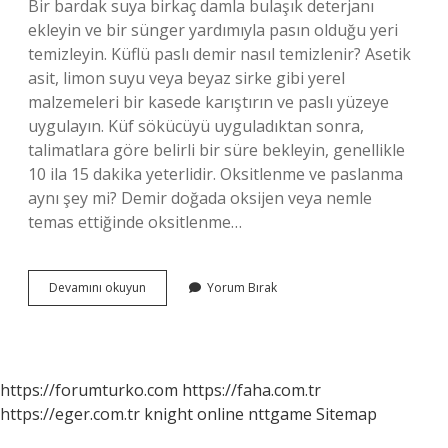
Bir bardak suya birkaç damla bulaşık deterjanı
ekleyin ve bir sünger yardımıyla pasın olduğu yeri
temizleyin. Küflü paslı demir nasıl temizlenir? Asetik
asit, limon suyu veya beyaz sirke gibi yerel
malzemeleri bir kasede karıştırın ve paslı yüzeye
uygulayın. Küf sökücüyü uyguladıktan sonra,
talimatlara göre belirli bir süre bekleyin, genellikle
10 ila 15 dakika yeterlidir. Oksitlenme ve paslanma
aynı şey mi? Demir doğada oksijen veya nemle
temas ettiğinde oksitlenme…
Küf
Devamını okuyun
Yorum Bırak
Ile
Pas
Aynı
Şey
Mi
https://forumturko.com
https://faha.com.tr
https://eger.com.tr
knight online
nttgame
Sitemap