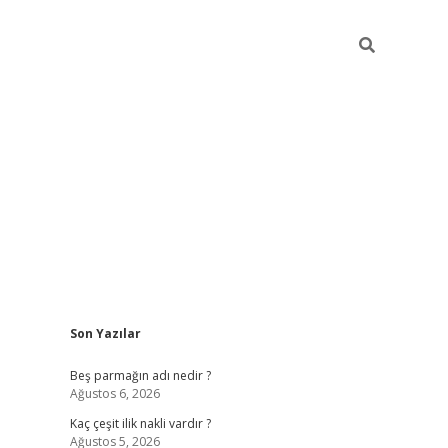
Sidebar
Son Yazılar
pia bella casino giriş
Beş parmağın adı nedir ?
Ağustos 6, 2026
Kaç çeşit ilik nakli vardır ?
Ağustos 5, 2026