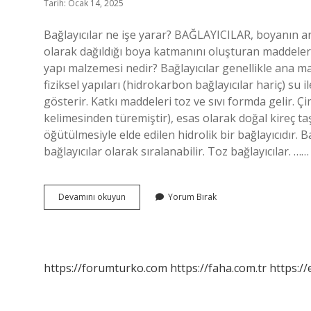
Tarih: Ocak 14, 2025
Bağlayıcılar ne işe yarar? BAĞLAYICILAR, boyanın a
olarak dağıldığı boya katmanını oluşturan maddelerle 
yapı malzemesi nedir? Bağlayıcılar genellikle ana m
fiziksel yapıları (hidrokarbon bağlayıcılar hariç) su i
gösterir. Katkı maddeleri toz ve sıvı formda gelir. 
kelimesinden türemiştir), esas olarak doğal kireç taşı
öğütülmesiyle elde edilen hidrolik bir bağlayıcıdır. Ba
bağlayıcılar olarak sıralanabilir. Toz bağlayıcılar. ……
Bağlayıcı
Devamını okuyun
Yorum Bırak
Nedir
Inşaat
https://forumturko.com
https://faha.com.tr
https://