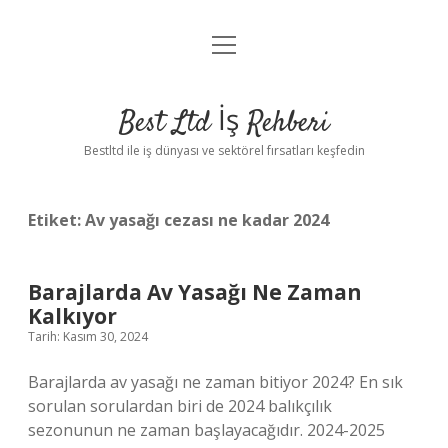
menüyü
Anasayfa
aç
Gizlilik Politikası
Best Ltd İş Rehberi
Yasal Uyarı
Bestltd ile iş dünyası ve sektörel fırsatları keşfedin
Hakkımızda
Etiket:
Av yasağı cezası ne kadar 2024
Barajlarda Av Yasağı Ne Zaman
Kalkıyor
Tarih: Kasım 30, 2024
Barajlarda av yasağı ne zaman bitiyor 2024? En sık
sorulan sorulardan biri de 2024 balıkçılık
sezonunun ne zaman başlayacağıdır. 2024-2025