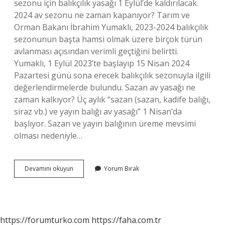
sezonu için balıkçılık yasağı 1 Eylül’de kaldırılacak.
2024 av sezonu ne zaman kapanıyor? Tarım ve
Orman Bakanı İbrahim Yumaklı, 2023-2024 balıkçılık
sezonunun başta hamsi olmak üzere birçok türün
avlanması açısından verimli geçtiğini belirtti.
Yumaklı, 1 Eylül 2023’te başlayıp 15 Nisan 2024
Pazartesi günü sona erecek balıkçılık sezonuyla ilgili
değerlendirmelerde bulundu. Sazan av yasağı ne
zaman kalkıyor? Üç aylık “sazan (sazan, kadife balığı,
siraz vb.) ve yayın balığı av yasağı” 1 Nisan’da
başlıyor. Sazan ve yayın balığının üreme mevsimi
olması nedeniyle…
Barajlarda
Devamını okuyun
Yorum Bırak
Av
Yasağı
Ne
Zaman
Kalkıyor
https://forumturko.com
https://faha.com.tr