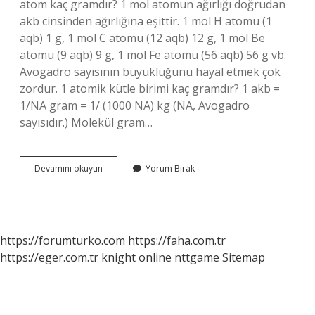
atom kaç gramdır? 1 mol atomun ağırlığı doğrudan
akb cinsinden ağırlığına eşittir. 1 mol H atomu (1
aqb) 1 g, 1 mol C atomu (12 aqb) 12 g, 1 mol Be
atomu (9 aqb) 9 g, 1 mol Fe atomu (56 aqb) 56 g vb.
Avogadro sayısının büyüklüğünü hayal etmek çok
zordur. 1 atomik kütle birimi kaç gramdır? 1 akb =
1/NA gram = 1/ (1000 NA) kg (NA, Avogadro
sayısıdır.) Molekül gram…
Atom
Devamını okuyun
Yorum Bırak
Gram
Nasıl
Hesaplanır
https://forumturko.com
https://faha.com.tr
https://eger.com.tr
knight online
nttgame
Sitemap