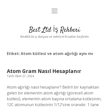
menüyü
Anasayfa
aç
Gizlilik Politikası
Best Ltd İş Rehberi
Yasal Uyarı
Bestltd ile iş dünyası ve sektörel fırsatları keşfedin
Hakkımızda
Etiket:
Atom kütlesi ve atom ağırlığı aynı mı
Atom Gram Nasıl Hesaplanır
Tarih: Ekim 27, 2024
Atom ağırlığı nasıl hesaplanır? Belirli bir kaynaktan
gelen bir elementin atom ağırlığı (göreceli atom
kütlesi), elementin atom başına ortalama kütlesinin,
12C atomunun kütlesinin 1/12’sine oranıdır. 1 tane