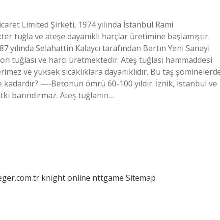
icaret Limited Şirketi, 1974 yılında İstanbul Rami
ter tuğla ve ateşe dayanıklı harçlar üretimine başlamıştır.
 yılında Selahattin Kalaycı tarafından Bartın Yeni Sanayi
yon tuğlası ve harcı üretmektedir. Ateş tuğlası hammaddesi
rimez ve yüksek sıcaklıklara dayanıklıdır. Bu taş şöminelerd
ne kadardır? —-Betonun ömrü 60-100 yıldır. İznik, İstanbul ve
itki barındırmaz. Ateş tuğlanın…
eger.com.tr
knight online
nttgame
Sitemap