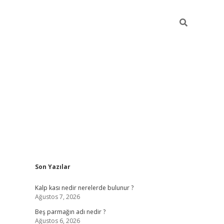
Sidebar
Son Yazılar
pia bella casino giriş
Kalp kası nedir nerelerde bulunur ?
Ağustos 7, 2026
Beş parmağın adı nedir ?
Ağustos 6, 2026