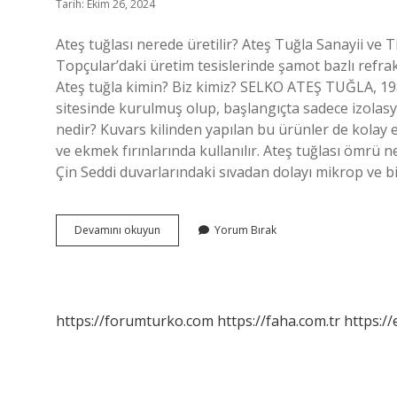
Tarih: Ekim 26, 2024
Ateş tuğlası nerede üretilir? Ateş Tuğla Sanayii ve T
Topçular’daki üretim tesislerinde şamot bazlı refrak
Ateş tuğla kimin? Biz kimiz? SELKO ATEŞ TUĞLA, 1987
sitesinde kurulmuş olup, başlangıçta sadece izolas
nedir? Kuvars kilinden yapılan bu ürünler de kolay e
ve ekmek fırınlarında kullanılır. Ateş tuğlası ömrü 
Çin Seddi duvarlarındaki sıvadan dolayı mikrop ve b
Ateş
Devamını okuyun
Yorum Bırak
Tuğlası
Nerede
Üretiliyor
https://forumturko.com
https://faha.com.tr
https://