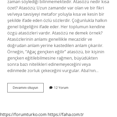
zaman söylediği bilinmemektedir. Atasözü nedir kısa
özet? Atasözü; Uzun zamandır var olan ve bir fikri
ve/veya tavsiyeyi metafor yoluyla kısa ve kesin bir
şekilde ifade eden özlü sözlerdir. Çoğunlukla halkın
genel bilgeliğini ifade eder. Her toplumun kendine
özgü atasözleri vardır. Atasözü ne demek örnek?
Atasözlerinin anlamı genellikle mecazidir ve
doğrudan anlam yerine kastedilen anlam çıkarılır.
Örneğin, “Ağaç gençken eğilir” atasözü, bir kişinin
gençken eğitilebilmesine rağmen, büyüdükten
sonra bazı nitelikleri edinemeyeceğini veya
edinmede zorluk çekeceğini vurgular. Aba’nın…
Atasözü
Devamını okuyun
12 Yorum
Ne
Demek
Ilkokul
https://forumturko.com
https://faha.com.tr