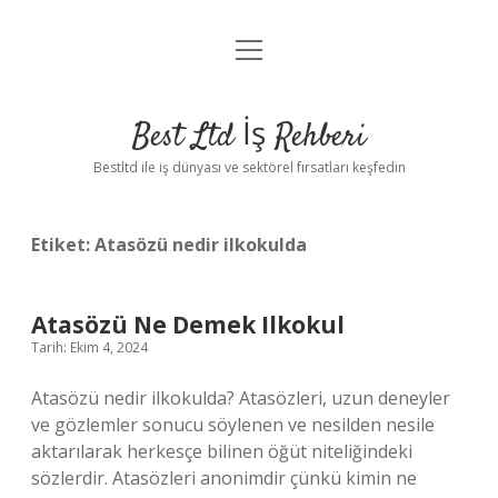
menüyü
Anasayfa
aç
Gizlilik Politikası
Best Ltd İş Rehberi
Yasal Uyarı
Bestltd ile iş dünyası ve sektörel fırsatları keşfedin
Hakkımızda
Etiket:
Atasözü nedir ilkokulda
Atasözü Ne Demek Ilkokul
Tarih: Ekim 4, 2024
Atasözü nedir ilkokulda? Atasözleri, uzun deneyler
ve gözlemler sonucu söylenen ve nesilden nesile
aktarılarak herkesçe bilinen öğüt niteliğindeki
sözlerdir. Atasözleri anonimdir çünkü kimin ne