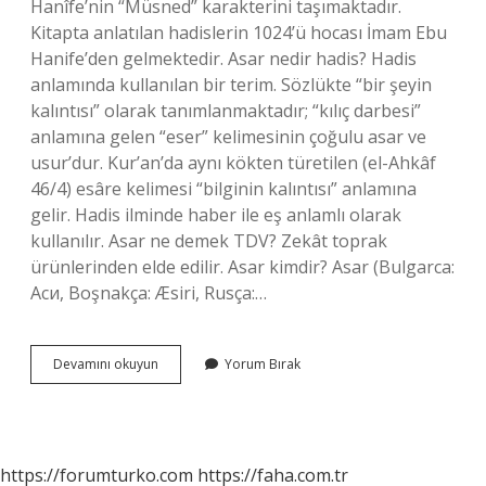
Hanîfe’nin “Müsned” karakterini taşımaktadır.
Kitapta anlatılan hadislerin 1024’ü hocası İmam Ebu
Hanife’den gelmektedir. Asar nedir hadis? Hadis
anlamında kullanılan bir terim. Sözlükte “bir şeyin
kalıntısı” olarak tanımlanmaktadır; “kılıç darbesi”
anlamına gelen “eser” kelimesinin çoğulu asar ve
usur’dur. Kur’an’da aynı kökten türetilen (el-Ahkâf
46/4) esâre kelimesi “bilginin kalıntısı” anlamına
gelir. Hadis ilminde haber ile eş anlamlı olarak
kullanılır. Asar ne demek TDV? Zekât toprak
ürünlerinden elde edilir. Asar kimdir? Asar (Bulgarca:
Аси, Boşnakça: Æsiri, Rusça:…
El
Devamını okuyun
Yorum Bırak
Asar
Kimin
Eseridir
https://forumturko.com
https://faha.com.tr