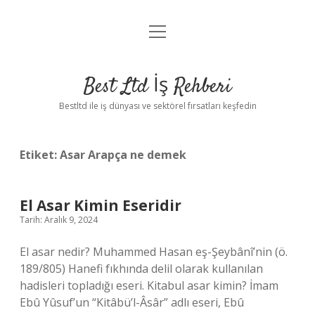
menüyü
Anasayfa
aç
Gizlilik Politikası
Best Ltd İş Rehberi
Yasal Uyarı
Bestltd ile iş dünyası ve sektörel fırsatları keşfedin
Hakkımızda
Etiket:
Asar Arapça ne demek
El Asar Kimin Eseridir
Tarih: Aralık 9, 2024
El asar nedir? Muhammed Hasan eş-Şeybânî’nin (ö.
189/805) Hanefi fıkhında delil olarak kullanılan
hadisleri topladığı eseri. Kitabul asar kimin? İmam
Ebû Yûsuf’un “Kitâbü’l-Âsâr” adlı eseri, Ebû