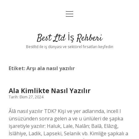
menüyü
Anasayfa
aç
Gizlilik Politikası
Best Ltd İş Rehberi
Yasal Uyarı
Bestltd ile iş dünyası ve sektörel fırsatları keşfedin
Hakkımızda
Etiket:
Arşı ala nasıl yazılır
Ala Kimlikte Nasıl Yazılır
Tarih: Ekim 27, 2024
Âlâ nasıl yazılır TDK? Kişi ve yer adlarında, incell l
ünsüzünden sonra gelen a ve u ünlüleri de şapka
işaretiyle yazılır: Haluk, Lale, Nalân; Balâ, Elâzığ,
İslâhiye, Ladik, Lapseki, Selanik vb. Kimliğe şapkalı a