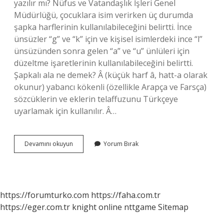
yazılır mı? Nüfus ve Vatandaşlık İşleri Genel
Müdürlüğü, çocuklara isim verirken üç durumda
şapka harflerinin kullanılabileceğini belirtti. İnce
ünsüzler “g” ve “k” için ve kişisel isimlerdeki ince “l”
ünsüzünden sonra gelen “a” ve “u” ünlüleri için
düzeltme işaretlerinin kullanılabileceğini belirtti.
Şapkalı ala ne demek? Â (küçük harf â, hatt-a olarak
okunur) yabancı kökenli (özellikle Arapça ve Farsça)
sözcüklerin ve eklerin telaffuzunu Türkçeye
uyarlamak için kullanılır. Â…
Ala
Devamını okuyun
Yorum Bırak
Kimlikte
Nasıl
Yazılır
https://forumturko.com
https://faha.com.tr
https://eger.com.tr
knight online
nttgame
Sitemap