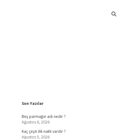
Sidebar
Son Yazılar
pia bella casino giriş
Beş parmağın adı nedir ?
Ağustos 6, 2026
Kaç çeşit ilik nakli vardır ?
Ağustos 5, 2026