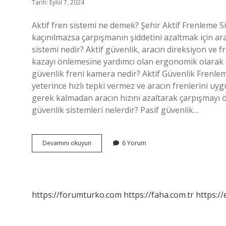
Tarih: Eylül 7, 2024
Aktif fren sistemi ne demek? Şehir Aktif Frenleme Si
kaçınılmazsa çarpışmanın şiddetini azaltmak için ara
sistemi nedir? Aktif güvenlik, aracın direksiyon ve 
kazayı önlemesine yardımcı olan ergonomik olarak 
güvenlik freni kamera nedir? Aktif Güvenlik Frenlem
yeterince hızlı tepki vermez ve aracın frenlerini 
gerek kalmadan aracın hızını azaltarak çarpışmayı ö
güvenlik sistemleri nelerdir? Pasif güvenlik…
Aktif
Devamını okuyun
6 Yorum
Güvenlik
Fren
Sistemi
Nedir
https://forumturko.com
https://faha.com.tr
https://