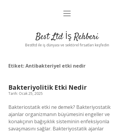
menüyü
Anasayfa
aç
Gizlilik Politikası
Best Ltd İş Rehberi
Yasal Uyarı
Bestltd ile iş dünyası ve sektörel fırsatları keşfedin
Hakkımızda
Etiket:
Antibakteriyel etki nedir
Bakteriyolitik Etki Nedir
Tarih: Ocak 25, 2025
Bakteriostatik etki ne demek? Bakteriyostatik
ajanlar organizmanın büyümesini engeller ve
konakçının bağışıklık sisteminin enfeksiyonla
savaşmasını sağlar. Bakteriyostatik ajanlar