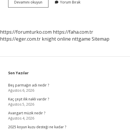
Bakteriyolitik
Devamını okuyun
Yorum Bırak
Etki
Nedir
https://forumturko.com
https://faha.com.tr
https://eger.com.tr
knight online
nttgame
Sitemap
Sidebar
Son Yazılar
Beş parmağın adı nedir ?
Ağustos 6, 2026
Kaç çeşit ilik nakli vardır ?
Ağustos 5, 2026
Avangart müzik nedir ?
Ağustos 4, 2026
2025 koyun kuzu desteği ne kadar ?