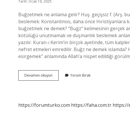
Tarih: Ocak 16, 2025
Buğzetmek ne anlama gelir? Huş. geçişsiz f. (Arş. 
beslemek: Konstantinos, daha önce Hıristiyanlara karş
buğzetmek ne demek? “Bugz” kelimesinin gerçek a
kötülüğü unutmamak ve düşmanlık beslemek anlamında
yazılır. Kuran-ı Kerim’in birçok ayetinde, tüm kalple
nefret etmeleri emredilir. Buğz ne demek islamda? H
esirgemek” anlamında Allah’a nispet edildiği görülme
Buğzetmez
Devamını okuyun
Yorum Bırak
Ne
Demek
https://forumturko.com
https://faha.com.tr
https://