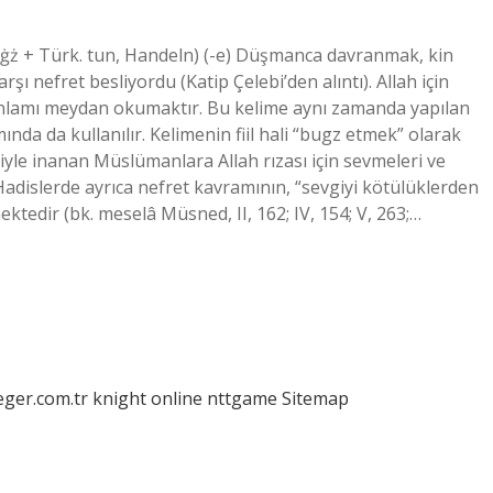
buġż + Türk. tun, Handeln) (-e) Düşmanca davranmak, kin
ı nefret besliyordu (Katip Çelebi’den alıntı). Allah için
nlamı meydan okumaktır. Bu kelime aynı zamanda yapılan
 da kullanılır. Kelimenin fiil hali “bugz etmek” olarak
riyle inanan Müslümanlara Allah rızası için sevmeleri ve
adislerde ayrıca nefret kavramının, “sevgiyi kötülüklerden
ktedir (bk. meselâ Müsned, II, 162; IV, 154; V, 263;…
eger.com.tr
knight online
nttgame
Sitemap