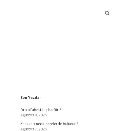
Sidebar
Son Yazılar
pia bella casino giriş
Sırp alfabesi kaç harftir ?
Ağustos 8, 2026
Kalp kası nedir nerelerde bulunur ?
Ağustos 7, 2026