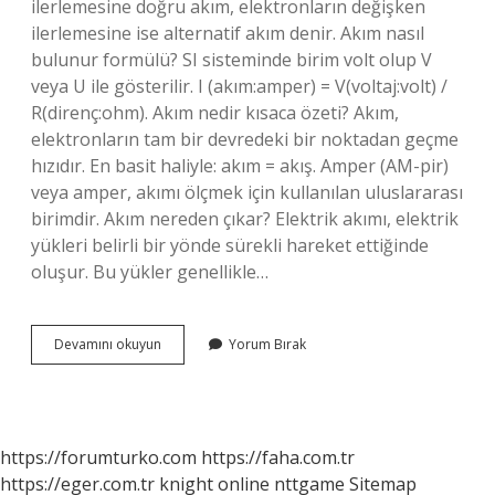
ilerlemesine doğru akım, elektronların değişken
ilerlemesine ise alternatif akım denir. Akım nasıl
bulunur formülü? SI sisteminde birim volt olup V
veya U ile gösterilir. I (akım:amper) = V(voltaj:volt) /
R(direnç:ohm). Akım nedir kısaca özeti? Akım,
elektronların tam bir devredeki bir noktadan geçme
hızıdır. En basit haliyle: akım = akış. Amper (AM-pir)
veya amper, akımı ölçmek için kullanılan uluslararası
birimdir. Akım nereden çıkar? Elektrik akımı, elektrik
yükleri belirli bir yönde sürekli hareket ettiğinde
oluşur. Bu yükler genellikle…
Akım
Devamını okuyun
Yorum Bırak
Nasıl
Oluşur
Fizik
https://forumturko.com
https://faha.com.tr
https://eger.com.tr
knight online
nttgame
Sitemap