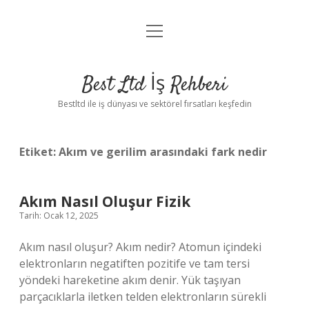
menüyü
Anasayfa
aç
Gizlilik Politikası
Best Ltd İş Rehberi
Yasal Uyarı
Bestltd ile iş dünyası ve sektörel fırsatları keşfedin
Hakkımızda
Etiket:
Akım ve gerilim arasındaki fark nedir
Akım Nasıl Oluşur Fizik
Tarih: Ocak 12, 2025
Akım nasıl oluşur? Akım nedir? Atomun içindeki
elektronların negatiften pozitife ve tam tersi
yöndeki hareketine akım denir. Yük taşıyan
parçacıklarla iletken telden elektronların sürekli