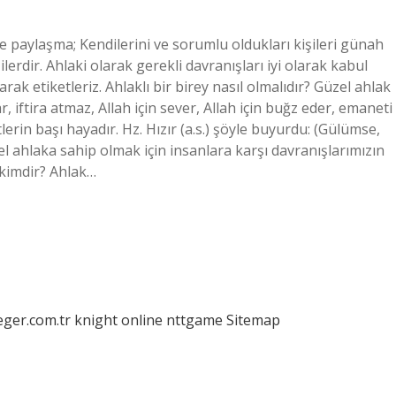
ve paylaşma; Kendilerini ve sorumlu oldukları kişileri günah
lerdir. Ahlaki olarak gerekli davranışları iyi olarak kabul
ak etiketleriz. Ahlaklı bir birey nasıl olmalıdır? Güzel ahlak
, iftira atmaz, Allah için sever, Allah için buğz eder, emaneti
erin başı hayadır. Hz. Hızır (a.s.) şöyle buyurdu: (Gülümse,
el ahlaka sahip olmak için insanlara karşı davranışlarımızın
n kimdir? Ahlak…
eger.com.tr
knight online
nttgame
Sitemap