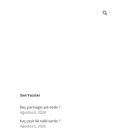
Sidebar
Son Yazılar
pia bella casino giriş
Beş parmağın adı nedir ?
Ağustos 6, 2026
Kaç çeşit ilik nakli vardır ?
Ağustos 5, 2026