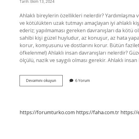
Tarih: Ekim 13, 2024
Ahlaklı bireylerin özellikleri nelerdir? Yardımlaşma 
ve kötülükten uzak tutmayı amaçlayan iyi ahlaklı kişi
ederiz; yapılmaması gereken davranışları da kötü olar
sahibi kişi güzel huyludur, az konuşur, az hata yapar
korur, komşusunu ve dostlarını korur. Bütün faziletl
öfkelenme!) Ahlaklı insan davranışları nelerdir? Güz
ölçülü, nazik ve saygılı olması gerekir. Ahlaklı insa
Ahlaklı
Devamını okuyun
6 Yorum
Bireyin
Özellikleri
Nelerdir
https://forumturko.com
https://faha.com.tr
https://