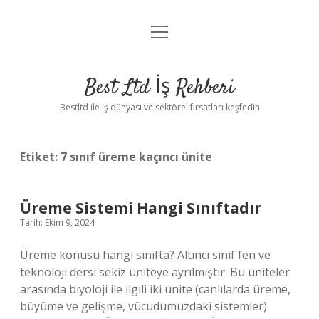
menüyü
Anasayfa
aç
Gizlilik Politikası
Best Ltd İş Rehberi
Yasal Uyarı
Bestltd ile iş dünyası ve sektörel fırsatları keşfedin
Hakkımızda
Etiket:
7 sınıf üreme kaçıncı ünite
Üreme Sistemi Hangi Sınıftadır
Tarih: Ekim 9, 2024
Üreme konusu hangi sınıfta? Altıncı sınıf fen ve
teknoloji dersi sekiz üniteye ayrılmıştır. Bu üniteler
arasında biyoloji ile ilgili iki ünite (canlılarda üreme,
büyüme ve gelişme, vücudumuzdaki sistemler)