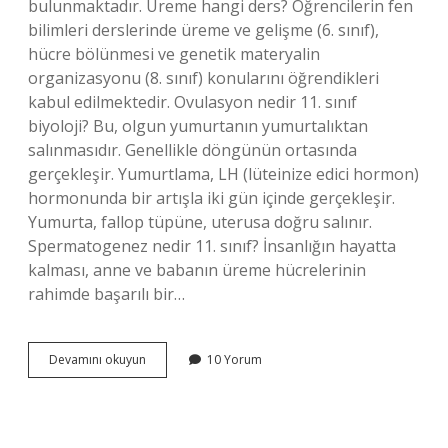
bulunmaktadır. Üreme hangi ders? Öğrencilerin fen
bilimleri derslerinde üreme ve gelişme (6. sınıf),
hücre bölünmesi ve genetik materyalin
organizasyonu (8. sınıf) konularını öğrendikleri
kabul edilmektedir. Ovulasyon nedir 11. sınıf
biyoloji? Bu, olgun yumurtanın yumurtalıktan
salınmasıdır. Genellikle döngünün ortasında
gerçekleşir. Yumurtlama, LH (lüteinize edici hormon)
hormonunda bir artışla iki gün içinde gerçekleşir.
Yumurta, fallop tüpüne, uterusa doğru salınır.
Spermatogenez nedir 11. sınıf? İnsanlığın hayatta
kalması, anne ve babanın üreme hücrelerinin
rahimde başarılı bir…
Üreme
Devamını okuyun
10 Yorum
Sistemi
Hangi
Sınıftadır