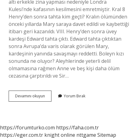
altı erkekle zina yapması nedeniyle Londra
Kulesi’nde kafasının kesilmesini emretmiştir. Kral 8
Henry’den sonra tahta kim geçti? Kralın ölümünden
önceki yıllarda Mary saraya davet edildi ve kaybettiği
itibarı geri kazanıldı. VIII. Henry’den sonra üvey
kardeşi Edward tahta çıktı. Edward tahta çıktıktan
sonra Avrupa’da varis olarak görülen Mary,
kardeşinin yanında savaşmayı reddetti. Boleyn kızı
sonunda ne oluyor? Aleyhlerinde yeterli delil
olmamasına rağmen Anne ve beş kişi daha ölüm
cezasına çarptırıldı ve Sir…
Anne
Devamını okuyun
Yorum Bırak
Boleynden
Sonra
Ne
Oldu
https://forumturko.com
https://faha.com.tr
https://eger.com.tr
knight online
nttgame
Sitemap