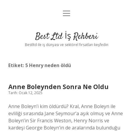
menüyü
Anasayfa
aç
Gizlilik Politikası
Best Ltd İş Rehberi
Yasal Uyarı
Bestltd ile iş dünyası ve sektörel fırsatları keşfedin
Hakkımızda
Etiket:
5 Henry neden öldü
Anne Boleynden Sonra Ne Oldu
Tarih: Ocak 12, 2025
Anne Boleyn’i kim öldürdü? Kral, Anne Boleyn ile
evliliği sırasında Jane Seymour’a aşık olmuş ve Anne
Boleyn’in Sir Francis Weston, Henry Norris ve
kardeşi George Boleyn’in de aralarında bulunduğu