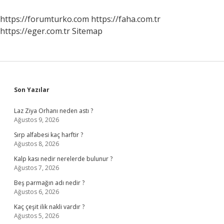
https://forumturko.com
https://faha.com.tr
https://eger.com.tr
Sitemap
Sidebar
Son Yazılar
Laz Ziya Orhanı neden astı ?
Ağustos 9, 2026
Sırp alfabesi kaç harftir ?
Ağustos 8, 2026
Kalp kası nedir nerelerde bulunur ?
Ağustos 7, 2026
Beş parmağın adı nedir ?
Ağustos 6, 2026
Kaç çeşit ilik nakli vardır ?
Ağustos 5, 2026