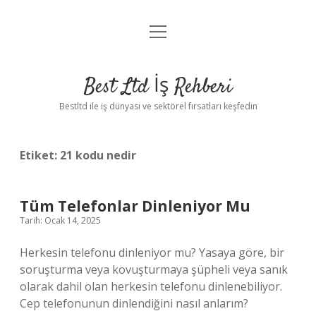
menüyü
Anasayfa
aç
Gizlilik Politikası
Best Ltd İş Rehberi
Yasal Uyarı
Bestltd ile iş dünyası ve sektörel fırsatları keşfedin
Hakkımızda
Etiket:
21 kodu nedir
Tüm Telefonlar Dinleniyor Mu
Tarih: Ocak 14, 2025
Herkesin telefonu dinleniyor mu? Yasaya göre, bir
soruşturma veya kovuşturmaya şüpheli veya sanık
olarak dahil olan herkesin telefonu dinlenebiliyor.
Cep telefonunun dinlendiğini nasıl anlarım?