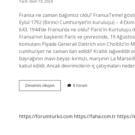
Tarih: Ekim 10, 2024
Fransa ne zaman bağımsız oldu? FransaTemel göste
Eylül 1792 (Birinci Cumhuriyet’in kuruluşu) – 4 Ek
643. 1944’de Fransa’da ne oldu? Paris’in Kurtuluşu (F
Fransa’nın başkenti Paris ve çevresinde, 19 Ağusto
komutanı Piyade Generali Dietrich von Choltitz’in 
cumhuriyet ne zaman ilan edildi? Krallık lağvedildi v
bayrağının mavi-beyaz-kırmızı, marşının La Marseill
kabul edildi. Ancak devrimcilerin iç çatışmaları nede
Fransa
Devamını okuyun
8 Yorum
Ne
Zaman
Özgür
Oldu
https://forumturko.com
https://faha.com.tr
https://