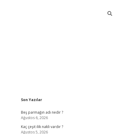
Sidebar
Son Yazılar
pia bella casino giriş
Beş parmağın adı nedir ?
Ağustos 6, 2026
Kaç çeşit ilik nakli vardır ?
Ağustos 5, 2026