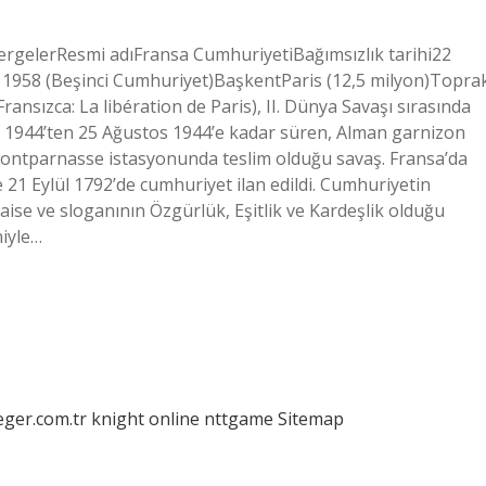
rgelerResmi adıFransa CumhuriyetiBağımsızlık tarihi22
im 1958 (Beşinci Cumhuriyet)BaşkentParis (12,5 milyon)Topra
ransızca: La libération de Paris), II. Dünya Savaşı sırasında
s 1944’ten 25 Ağustos 1944’e kadar süren, Alman garnizon
Montparnasse istasyonunda teslim olduğu savaş. Fransa’da
e 21 Eylül 1792’de cumhuriyet ilan edildi. Cumhuriyetin
aise ve sloganının Özgürlük, Eşitlik ve Kardeşlik olduğu
niyle…
eger.com.tr
knight online
nttgame
Sitemap