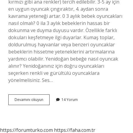
kırmızı gibi ana renkler) tercih edilebilir. 3-5 ay için
en uygun oyuncak çıngıraktır, 4. aydan sonra
kavrama yeteneği artar. 0 3 aylık bebek oyuncakları
nasıl olmalı? 0 ila 3 aylık bebeklerin hassas bir
dokunma ve duyma duyusu vardır. Özellikle farklı
dokuları keşfetmeye ilgi duyarlar. Kumaş toplar,
doldurulmuş hayvanlar veya benzeri oyuncaklar
bebeklerin hissetme yeteneklerini artırmalarına
yardımcı olabilir. Yenidoğan bebeğe nasıl oyuncak
alınır? Yenidoğanınız için doğru oyuncakları
seçerken renkli ve gürültülü oyuncaklara
yönelmelisiniz. Ses…
Bebeğin
Devamını okuyun
14 Yorum
Ilk
Oyuncağı
Ne
Olmalı
https://forumturko.com
https://faha.com.tr