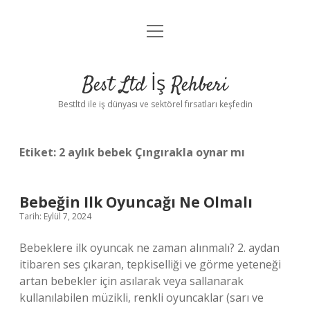
menüyü
Anasayfa
aç
Gizlilik Politikası
Best Ltd İş Rehberi
Yasal Uyarı
Bestltd ile iş dünyası ve sektörel fırsatları keşfedin
Hakkımızda
Etiket:
2 aylık bebek Çıngırakla oynar mı
Bebeğin Ilk Oyuncağı Ne Olmalı
Tarih: Eylül 7, 2024
Bebeklere ilk oyuncak ne zaman alınmalı? 2. aydan
itibaren ses çıkaran, tepkiselliği ve görme yeteneği
artan bebekler için asılarak veya sallanarak
kullanılabilen müzikli, renkli oyuncaklar (sarı ve