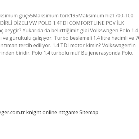
Maksimum güç55Maksimum tork195Maksimum hız1700-100
LİNDİRLİ DİZEL! VW POLO 1.4TDI COMFORTLINE POV İLK
beygir? Yukarıda da belirttiğimiz gibi Volkswagen Polo 1.4
ı ve gürültülü çalışıyor. Turbo beslemeli 1.4 litre hacimli ve 7
şanzıman tercih ediliyor. 1.4 TDI motor kimin? Volkswagen’in
erinden biridir. Polo 1.4 turbolu mu? Bu jenerasyonda Polo,
eger.com.tr
knight online
nttgame
Sitemap