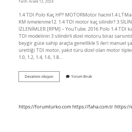
Tarih: Aralık 12, 2024
1.4 TDI Polo Kaç HP? MOTORMotor hacmi1.4 LT
KM ivmelenme12. 1.4 TDI motor kaç silindir? 3 Sİ
İZLENİMLER [RPM] – YouTube. 2016 Polo 1.4 TDI kaç 
TDI modelinin 3 silindirli dizel motoru biraz sarsıntıl
beygir güce sahip araçta genellikle 5 ileri manuel 
ürettiği TDI motor, yakıt türü dizel olan motor tipl
1.0, 1.2, 1.4, 1.6, 1.8…
14
Devamını okuyun
Yorum Bırak
Tdi
Kaç
Beygir
https://forumturko.com
https://faha.com.tr
https://