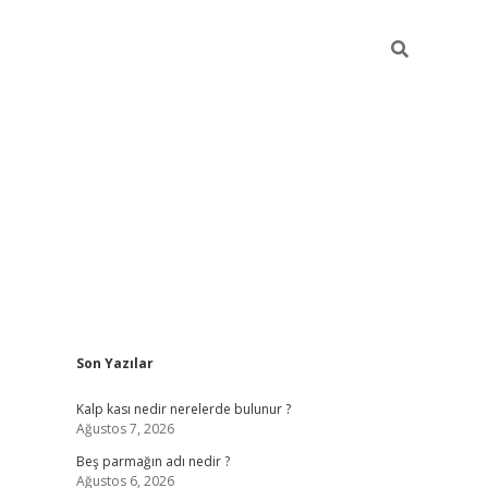
Sidebar
Son Yazılar
pia bella casino giriş
Kalp kası nedir nerelerde bulunur ?
Ağustos 7, 2026
Beş parmağın adı nedir ?
Ağustos 6, 2026