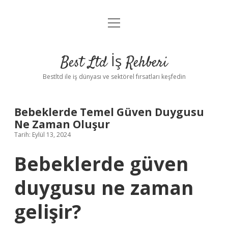
menüyü
Anasayfa
aç
Gizlilik Politikası
Best Ltd İş Rehberi
Yasal Uyarı
Bestltd ile iş dünyası ve sektörel fırsatları keşfedin
Hakkımızda
Bebeklerde Temel Güven Duygusu
Ne Zaman Oluşur
Tarih: Eylül 13, 2024
Bebeklerde güven
duygusu ne zaman
gelişir?