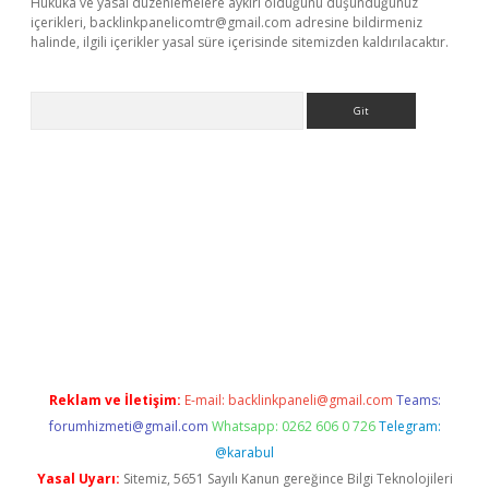
Hukuka ve yasal düzenlemelere aykırı olduğunu düşündüğünüz
içerikleri,
backlinkpanelicomtr@gmail.com
adresine bildirmeniz
halinde, ilgili içerikler yasal süre içerisinde sitemizden kaldırılacaktır.
Arama
 giriş
Reklam ve İletişim:
E-mail:
backlinkpaneli@gmail.com
Teams:
forumhizmeti@gmail.com
Whatsapp: 0262 606 0 726
Telegram:
@karabul
Yasal Uyarı:
Sitemiz, 5651 Sayılı Kanun gereğince Bilgi Teknolojileri