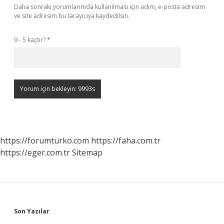
Daha sonraki yorumlarımda kullanılması için adım, e-posta adresim
ve site adresim bu tarayıcıya kaydedilsin.
9 - 5 kaçtır?
*
https://forumturko.com
https://faha.com.tr
https://eger.com.tr
Sitemap
Sidebar
Son Yazılar